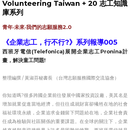
​
Volunteering Taiwan + 20
志工知識
庫系列
青年‧未來‧我們的志願服務2.0
《企業志工，行不行?》系列報導005
西班牙電信(Telefonica)展開企業志工Pronina計
畫，解決童工問題!
​整理編撰​
/
​黃淑芬秘書長 （台灣志願服務國際交流協會）
你知道嗎?很多跨國企業前往發展中國家投資設廠，美其名是
增加就業促進當地經濟，但往往成就財富卻犧牲在地的社會
福祉環境永續，企業追求金錢留下問題給在地，企業社會責
任成為檢驗與社區關係的重要課題。在全球的關注下，企業