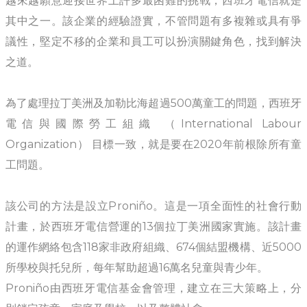
越來越願意迎接世界上許多最困難的挑戰，西班牙電信就是
其中之一。該企業的經驗證實，不管問題有多複雜或具有爭
議性，堅定不移的企業和員工可以扮演關鍵角色，找到解決
之道。
為了處理拉丁美洲及加勒比海超過500萬童工的問題，西班牙
電信與國際勞工組織 （International Labour
Organization） 目標一致，就是要在2020年前根除所有童
工問題。
該公司的方法是設立Proniño。這是一項全面性的社會行動
計畫，於西班牙電信營運的13個拉丁美洲國家實施。該計畫
的運作網絡包含118家非政府組織、674個結盟機構、近5000
所學校與托兒所，每年幫助超過16萬名兒童與青少年。
Proniño由西班牙電信基金會管理，建立在三大策略上，分