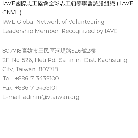
IAVE國際志工協會全球志工領導聯盟認證組織 ( IAVE
GNVL )
IAVE Global Network of Volunteering
Leadership Member Recognized by IAVE
807718高雄市三民區河堤路526號2樓
2F, No. 526, Heti Rd., Sanmin Dist. Kaohsiung
City, Taiwan 807718
Tel: +886-7-3438100
Fax: +886-7-3438101
E-mail: admin@vtaiwan.org