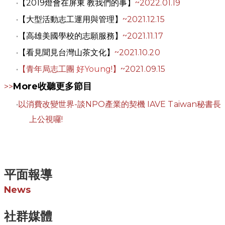
【2019燈會在屏東 教我們的事】
~
2022.01.19
【大型活動志工運用與管理】
~
2021.12.15
【高雄美國學校的志願服務】
~
2021.11.17
【看見聞見台灣山茶文化
】
~
2021.10.20
【青年局志工團
好Young
!
】
~
2021.09.15
More收聽​更多節目
>>
以消費改變世界-談NPO產業的契機 IAVE Taiwan秘書長
上公視囉!
平面報導
News
社群媒體