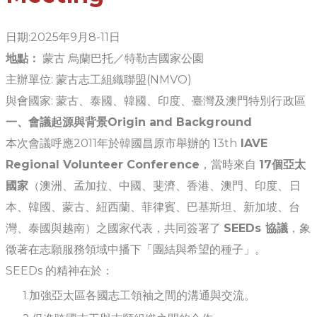
日期:2025年9月8-11日
地點：
蒙古 烏蘭巴托／特勒吉國家公園
主辦單位: 蒙古志工組織聯盟(NMVO)
與會國家: 蒙古、泰國、韓國、印度、臺灣及澳門特別行政區
一、會議起源與背景
Origin and Background
本次會議呼應2011年於韓國昌原市舉辦的 13th
IAVE
Regional Volunteer Conference
，當時來自
17個亞太
國家
（澳洲、孟加拉、中國、斐濟、香港、澳門、印度、日
本、韓國、蒙古、紐西蘭、菲律賓、巴基斯坦、新加坡、台
灣、泰國與越南）之國家代表，共同簽署了
SEEDs 協議
，象
徵著在志願服務領域中播下「團結與希望的種子」。
SEEDs 的精神在於：
加強亞太區各國志工領袖之間的溝通與交流。