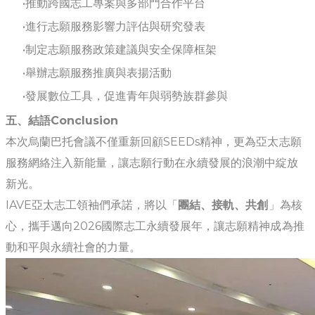
推動跨國志工專案與多部門合作平台
進行志願服務影響力評估與研究發表
制定志願服務政策建議與安全保障框架
舉辦志願服務推廣與表揚活動
發展數位工具，促進青年與弱勢族群參與
五、結語Conclusion
本次烏蘭巴托會議不僅重新回顧SEEDs精神，更為亞太志願
服務網絡注入新能量，讓志願行動在永續發展的浪潮中綻放
新光。
IAVE亞太志工領袖們承諾，將以「
團結、接軌、共創
」為核
心，攜手邁向2026國際志工永續發展年，讓志願精神成為推
動和平與永續社會的力量。