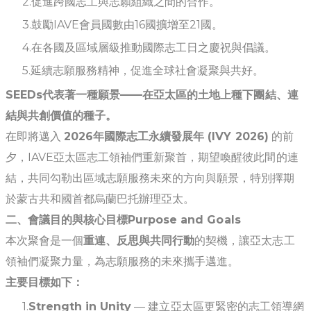
促進跨國志工與志願組織之間的合作。
鼓勵IAVE會員國數由16國擴增至21國。
在各國及區域層級推動國際志工日之慶祝與倡議。
延續志願服務精神，促進全球社會凝聚與共好。
SEEDs
代表著一種願景——在亞太區的土地上種下團結、連
結與共創價值的種子。
在即將邁入
2026年國際志工永續發展年 (IVY 2026)
的前
夕，IAVE亞太區志工領袖們重新聚首，期望喚醒彼此間的連
結，共同勾勒出區域志願服務未來的方向與願景，特別擇期
於蒙古共和國首都烏蘭巴托辦理亞太。
二、會議目的與核心目標Purpose and Goals
本次聚會是一個
重連、反思與共同行動
的契機，讓亞太志工
領袖們凝聚力量，為志願服務的未來攜手邁進。
主要目標如下：
Strength in Unity
— 建立亞太區更緊密的志工領導網