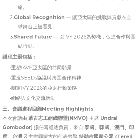
絡。
Global Recognition
— 讓亞太區的挑戰與貢獻在全
球舞台上被看見。
Shared Future
— 以IVY 2026為契機，促進合作與團
結行動。
議程主題包括：
重塑IAVE亞太區的共同願景
重溫SEEDs協議與跨區合作精神
制定IVY 2026的亞太行動策略
網絡與文化交流活動
三、會議進程回顧Meeting Highlights
本次會議由
蒙古志工組織聯盟(NMVO)
主席
Undral
Gombodorj
擔任籌組總負責，來自
泰國、韓國、澳門、印
度、台灣
及主辦國蒙古的代表齊聚
特勒吉國家公園 (Terelj