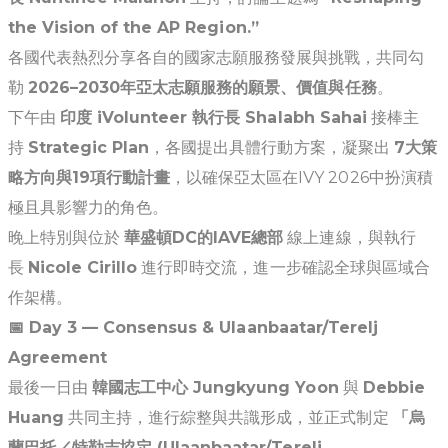
the Vision of the AP Region.”
各國代表熱烈分享各自的國家志願服務發展與挑戰，共同勾
勒
2026–2030年亞太志願服務的願景、價值與任務
。
下午由
印度 iVolunteer 執行長 Shalabh Sahai
接棒主
持
Strategic Plan
，各國提出具體行動方案，凝聚出
7大策
略方向與19項行動計畫
，以確保亞太區在IVY 2026中扮演積
極且具影響力的角色。
晚上特別與位於
華盛頓DC的IAVE總部
線上連線，與執行
長
Nicole Cirillo
進行即時交流，進一步確認全球與區域合
作架構。
📅
Day 3 — Consensus & Ulaanbaatar/Terelj
Agreement
最後一日由
韓國志工中心 Jungkyung Yoon
與
Debbie
Huang
共同主持，進行綜整與共識形成，並正式制定
「烏
蘭巴托／特勒吉協定 (Ulaanbaatar/Terelj