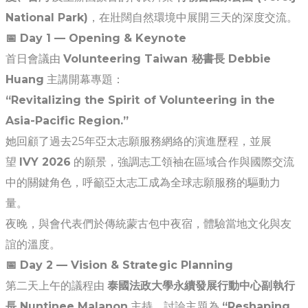
National Park)
，在壯闊自然環境中展開三天的深度交流。
📅
Day 1 — Opening & Keynote
首日會議由
Volunteering Taiwan 秘書長 Debbie
Huang
主講開幕專題：
“Revitalizing the Spirit of Volunteering in the
Asia-Pacific Region.”
她回顧了過去25年亞太志願服務網絡的演進歷程，並展
望
IVY 2026
的願景，強調志工領袖在區域合作與國際交流
中的關鍵角色，呼籲亞太志工成為全球志願服務的驅動力
量。
夜晚，與會代表們於傳統蒙古包中夜宿，體驗當地文化與友
誼的溫度。
📅
Day 2 — Vision & Strategic Planning
第二天上午的議程由
泰國法政大學永續發展行動中心副執行
長 Nuntinee Malanon
主持，討論主題為
“Reshaping