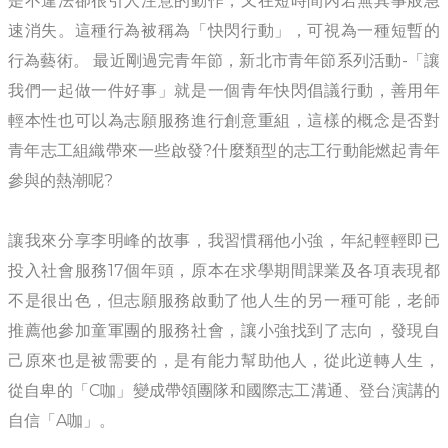
是不違法卻很引人注意的動作，又在短時間內若無其事般急
速消失。這種行為被稱為「快閃行動」，可視為一種短暫的
行為藝術。 最近剛過完青年節，新北市青年節系列活動-「讓
我們一起做一件好事」就是一個青年快閃倡議行動，善用年
輕本性也可以為志願服務進行創意重組，這樣的概念是否對
青年志工組織帶來一些啟發?什麼類型的志工行動能燃起青年
參與的熱潮呢?
讓我來分享李明峰的故事，我習慣稱他小強，年紀輕輕即已
投入社會服務17個年頭，原本在求學期間課業及各項表現都
不是很出色，但志願服務啟動了他人生的另一種可能，老師
推薦他參加童軍團的服務社會，讓小強找到了志向，發現自
己原來也是被需要的，是有能力幫助他人，從此逆轉人生，
從自卑的「C咖」變成帶領團隊和國際志工溝通、登台演講的
自信「A咖」。