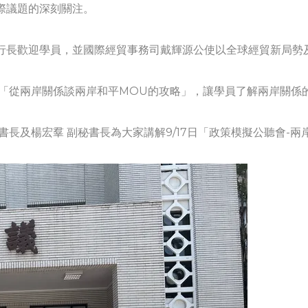
際議題的深刻關注。
行長歡迎學員，並國際經貿事務司戴輝源公使以全球經貿新局勢
行「從兩岸關係談兩岸和平MOU的攻略」，讓學員了解兩岸關係
書長及楊宏羣 副秘書長為大家講解9/17日「政策模擬公聽會-