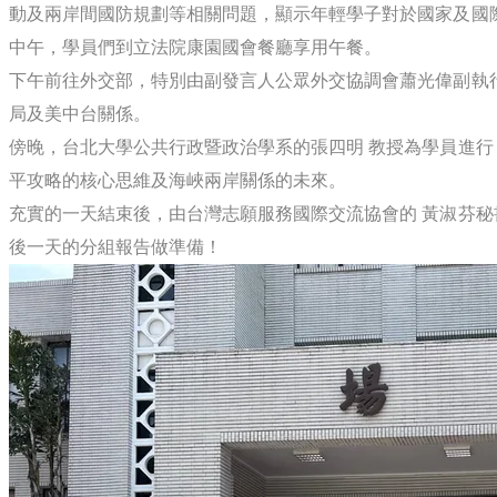
動及兩岸間國防規劃等相關問題，顯示年輕學子對於國家及國
中午，學員們到立法院康園國會餐廳享用午餐。
下午前往外交部，特別由副發言人公眾外交協調會蕭光偉副執
局及美中台關係。
傍晚，台北大學公共行政暨政治學系的張四明 教授為學員進
平攻略的核心思維及海峽兩岸關係的未來。
充實的一天結束後，由台灣志願服務國際交流協會的 黃淑芬秘
後一天的分組報告做準備！