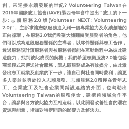
創，來迎接永續發展的世紀? Volunteering Taiwan在
2016年國際志工協會(IAVE)墨西哥年會中提出” 志工的下一
步:志願服務2.0版(Volunteer NEXT: Volunteering
2.0)”， 主訴求讓志願服務進入到一個專業協力及永續創能的
正向循環，在服務2.0我們希望大膽翻轉受服務者的角色，他
們可以成為這段服務關係的主導者，以夥伴關係與志工合作，
透過服務設計讓服務者與被服務者都能在互動過程中為彼此建
造能力，找到彼此成長的契機；我們希望志願服務2.0能包容
商業模式來傳送社會服務，讓志願服務成為有效媒介，由此激
發出志工就業及創業的下一步，讓自己與社會同時蒙利，讓更
多人樂於並勇於投入志願服務。志願服務2.0積極在青年志
工、企業志工及社會企業間鋪設連結的介面，也勾勒出
Volunteering Taiwan的服務使命，建構跨領域合作平
台，讓參與各方彼此協力互相造就，以此開發改善社會的潛在
資源與能量，增加對特定問題的影響力及解決力。