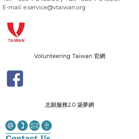
E-mail: e.service@vtaiwan.org
Volunteering Taiwan 官網
志願服務2.0 築夢網