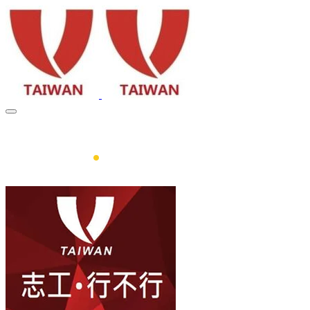
出
版
品
.