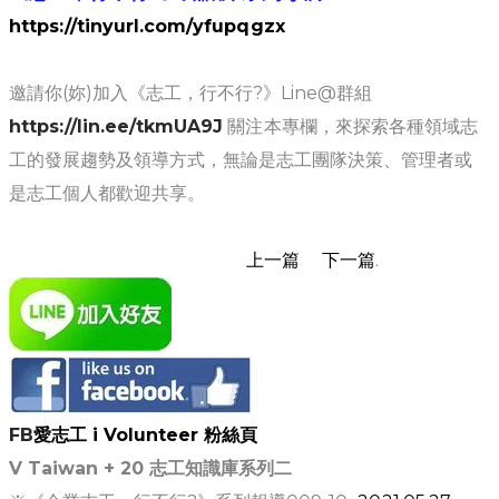
https://tinyurl.com/yfupqgzx
邀請你(妳)加入《志工，行不行?》Line@群組
https://lin.ee/tkmUA9J
關注本專欄，來探索各種領域志
工的發展趨勢及領導方式，無論是志工團隊決策、管理者或
是志工個人都歡迎共享。
上一篇
下一篇
.
FB
愛志工 i Volunteer 粉絲頁
​V Taiwan + 20
志工知識庫系列二